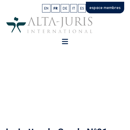
espace membres
EN
FR
DE
IT
ES