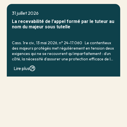
31 juillet 2026
La recevabilité de l’appel formé par le tuteur au
nom du majeur sous tutelle
Cass. 1re civ., 13 mai 2026, n° 24-17.060 Le contentieux
des majeurs protégés met régulièrement en tension deux
exigences qui ne se recouvrent qu’imparfaitement : d’un
côté, la nécessité d’assurer une protection efficace de la
personne vulnérable ; de […]
Lire plus