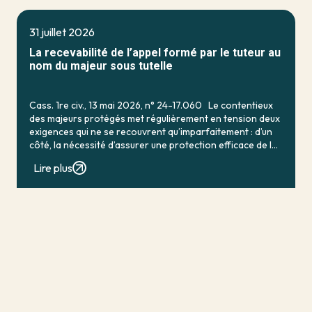
31 juillet 2026
La recevabilité de l’appel formé par le tuteur au
nom du majeur sous tutelle
Cass. 1re civ., 13 mai 2026, n° 24-17.060 Le contentieux
des majeurs protégés met régulièrement en tension deux
exigences qui ne se recouvrent qu’imparfaitement : d’un
côté, la nécessité d’assurer une protection efficace de la
personne vulnérable ; de […]
Lire plus