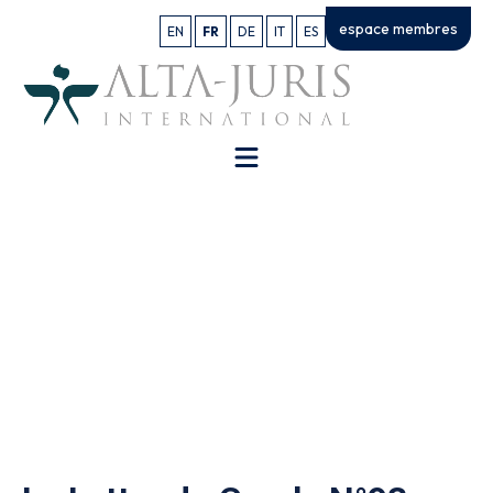
espace membres
EN
FR
DE
IT
ES