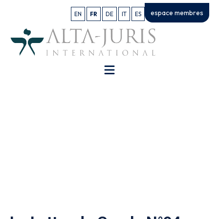
espace membres
EN
FR
DE
IT
ES