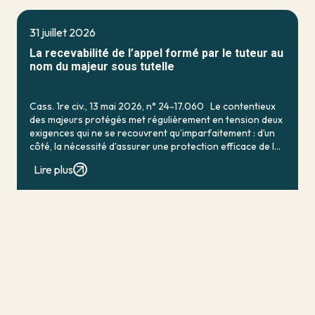
31 juillet 2026
La recevabilité de l’appel formé par le tuteur au
nom du majeur sous tutelle
Cass. 1re civ., 13 mai 2026, n° 24-17.060 Le contentieux
des majeurs protégés met régulièrement en tension deux
exigences qui ne se recouvrent qu’imparfaitement : d’un
côté, la nécessité d’assurer une protection efficace de la
personne vulnérable ; de […]
Lire plus