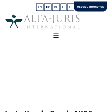
espace membres
EN
FR
DE
IT
ES