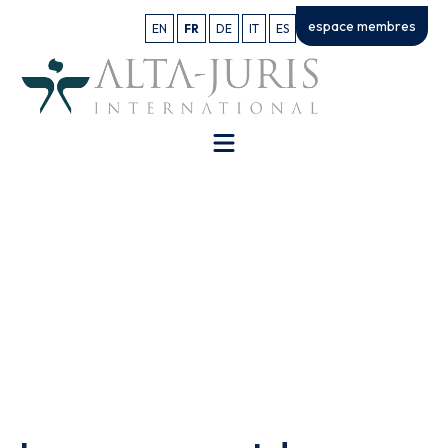
espace membres
EN
FR
DE
IT
ES