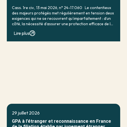
Cass. 1re civ., 13 mai 2026, n° 24-17.060 Le contentieux
des majeurs protégés met régulièrement en tension deux
exigences qui ne se recouvrent qu’imparfaitement : d’un
côté, la nécessité d’assurer une protection efficace de la
personne vulnérable ; de […]
Lire plus
29 juillet 2026
GPA à l’étranger et reconnaissance en France
de la filiation établie par jugement étranger