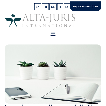
espace membres
EN
FR
DE
IT
ES