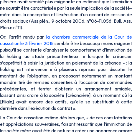
plénière avait semblé plus exigeante en estimant que l’immixtion
ne saurait être caractérisée par la seule implication de la société-
mère dans la conception et l’exécution d’un accord de cession de
droits sociaux (Ass.plén., 9 octobre 2006, n°06-11.056, Bull. Ass.
Plén.n n°11).
Or, l’arrêt rendu par
la chambre commerciale de la Cour d
cassation le 3 février 2015
semble être beaucoup moins exigean
puisqu’il se contente d’analyser le comportement d’immixtion de
la holding au stade précontentieux, « lorsque le créancier
s’apprêtait à saisir la juridiction en paiement de la créance » : la
holding est intervenue « à plusieurs reprises pour discuter le
montant de l’obligation, en proposant notamment un montant
moindre tiré de remises consenties à l’occasion de commandes
précédentes, et tenter d’obtenir un arrangement amiable,
laissant ainsi croire à la société [créancière], à un moment où la
[filiale] avait encore des actifs, qu’elle se substituait à cette
dernière dans l’exécution du contrat ».
La Cour de cassation estime dès lors que, « de ces constatations
et appréciations souveraines, faisant ressortir que l’immixtion de
la société mère avait été de nature à créer une apparence propre