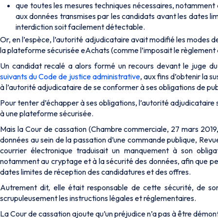
que toutes les mesures techniques nécessaires, notamment d
aux données transmises par les candidats avant les dates lim
interdiction soit facilement détectable.
Or, en l’espèce, l’autorité adjudicataire avait modifié les modes
la plateforme sécurisée eAchats (comme l’imposait le règlement de
Un candidat recalé a alors formé un recours devant le juge d
suivants du Code de justice administrative
, aux fins d’obtenir la 
à l’autorité adjudicataire de se conformer à ses obligations de pu
Pour tenter d’échapper à ses obligations, l’autorité adjudicataire 
à une plateforme sécurisée.
Mais la Cour de cassation (Chambre commerciale, 27 mars 2019,
données au sein de la passation d’une commande publique, Revue d
courrier électronique traduisait un manquement à son obligat
notamment au cryptage et à la sécurité des données, afin que pe
dates limites de réception des candidatures et des offres.
Autrement dit, elle était responsable de cette sécurité, de so
scrupuleusement les instructions légales et réglementaires.
La Cour de cassation ajoute qu’un préjudice n’a pas à être démontr