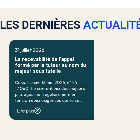
LES DERNIÈRES
ACTUALIT
31 juillet 2026
La recevabilité de l’appel
formé par le tuteur au nom du
majeur sous tutelle
Cass. 1re civ., 13 mai 2026, n° 24-
17.060 Le contentieux des majeurs
protégés met régulièrement en
tension deux exigences qui ne se
recouvrent qu’imparfaitement : d’un
Lire plus
côté, la nécessité d’assurer une
protection efficace de la personne
vulnérable ; de […]