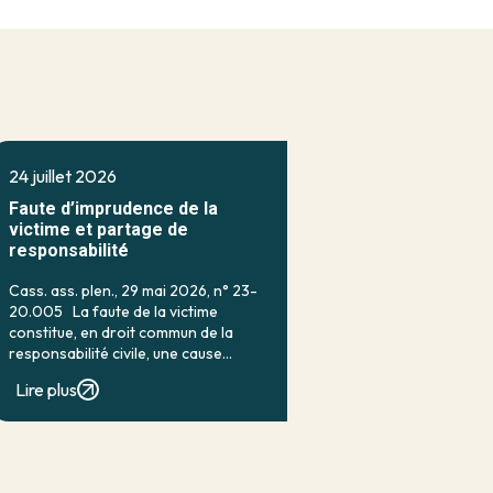
24 juillet 2026
Faute d’imprudence de la
victime et partage de
responsabilité
Cass. ass. plen., 29 mai 2026, n° 23-
20.005 La faute de la victime
constitue, en droit commun de la
responsabilité civile, une cause
classique d’exonération partielle.
Lire plus
Lorsqu’elle a contribué à la
réalisation du dommage, elle conduit
en principe à […]