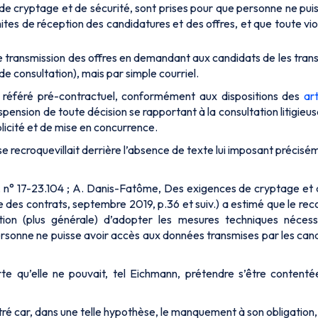
e cryptage et de sécurité, sont prises pour que personne ne pui
ites de réception des candidatures et des offres, et que toute vio
 de transmission des offres en demandant aux candidats de les tran
 consultation), mais par simple courriel.
u référé pré-contractuel, conformément aux dispositions des
art
suspension de toute décision se rapportant à la consultation litigieu
blicité et de mise en concurrence.
se recroquevillait derrière l’absence de texte lui imposant précisé
 n° 17-23.104 ; A. Danis-Fatôme, Des exigences de cryptage et 
es contrats, septembre 2019, p.36 et suiv.) a estimé que le reco
ion (plus générale) d’adopter les mesures techniques nécessa
rsonne ne puisse avoir accès aux données transmises par les cand
rte qu’elle ne pouvait, tel Eichmann, prétendre s’être content
é car, dans une telle hypothèse, le manquement à son obligation, «