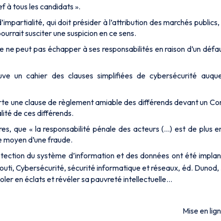
 à tous les candidats ».
impartialité, qui doit présider à l’attribution des marchés publics
ourrait susciter une suspicion en ce sens.
elle ne peut pas échapper à ses responsabilités en raison d’un déf
ve un cahier des clauses simplifiées de cybersécurité auquel
te une clause de règlement amiable des différends devant un Com
ité de ces différends.
es, que « la responsabilité pénale des acteurs (…) est de plus e
 le moyen d’une fraude.
rotection du système d’information et des données ont été implan
outi, Cybersécurité, sécurité informatique et réseaux, éd. Dunod,
voler en éclats et révéler sa pauvreté intellectuelle…
Mise en lig