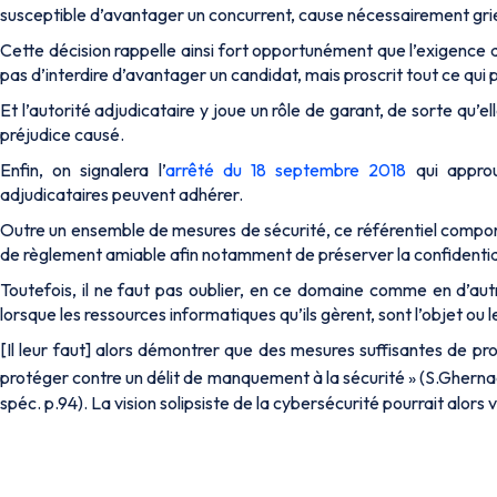
susceptible d’avantager un concurrent, cause nécessairement grief
Cette décision rappelle ainsi fort opportunément que l’exigence d’
pas d’interdire d’avantager un candidat, mais proscrit tout ce qui p
Et l’autorité adjudicataire y joue un rôle de garant, de sorte qu’
préjudice causé.
Enfin, on signalera l’
arrêté du 18 septembre 2018
qui approu
adjudicataires peuvent adhérer.
Outre un ensemble de mesures de sécurité, ce référentiel compor
de règlement amiable afin notamment de préserver la confidential
Toutefois, il ne faut pas oublier, en ce domaine comme en d’autr
lorsque les ressources informatiques qu’ils gèrent, sont l’objet ou
[Il leur faut] alors démontrer que des mesures suffisantes de p
protéger contre un délit de manquement à la sécurité » (S.Gherna
spéc. p.94). La vision solipsiste de la cybersécurité pourrait alors 