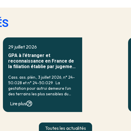
ÉS
29 juillet 2026
GPA à l’étranger et
reconnaissance en France de
la filiation établie par jugement
étranger
Cass. ass. plén., 3 juillet 2026, n° 24-
50.028 et n° 24-50.029 La
gestation pour autrui demeure l’un
des terrains les plus sensibles du
droit français de la filiation. Prohibée
Lire plus
en droit interne par l’article 16-7 du
code civil, qui […]
Toutes les actualités