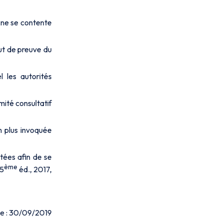
, ne se contente
aut de preuve du
 les autorités
ité consultatif
n plus invoquée
tées afin de se
ème
 5
éd., 2017,
ne : 30/09/2019