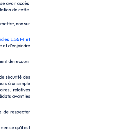
sse avoir accès
lation de cette
smettre, non sur
icles L.551-1 et
se et d’enjoindre
ment de recourir
de sécurité des
urs à un simple
ires, relatives
idats avant les
ée de respecter
 en ce qu’il est