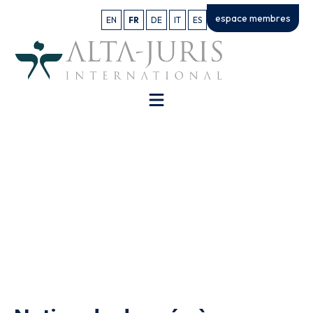
espace membres
EN
FR
DE
IT
ES