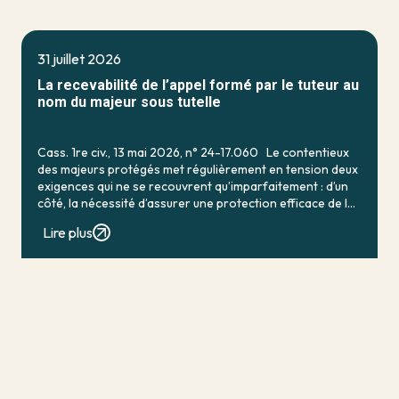
31 juillet 2026
La recevabilité de l’appel formé par le tuteur au
nom du majeur sous tutelle
Cass. 1re civ., 13 mai 2026, n° 24-17.060 Le contentieux
des majeurs protégés met régulièrement en tension deux
exigences qui ne se recouvrent qu’imparfaitement : d’un
côté, la nécessité d’assurer une protection efficace de la
personne vulnérable ; de […]
Lire plus