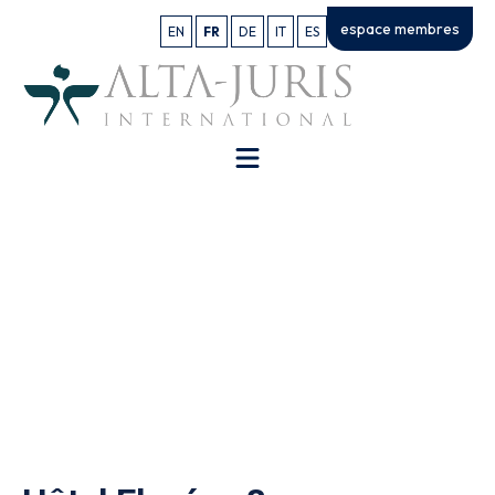
espace membres
EN
FR
DE
IT
ES