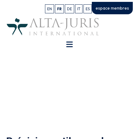
espace membres
EN
FR
DE
IT
ES