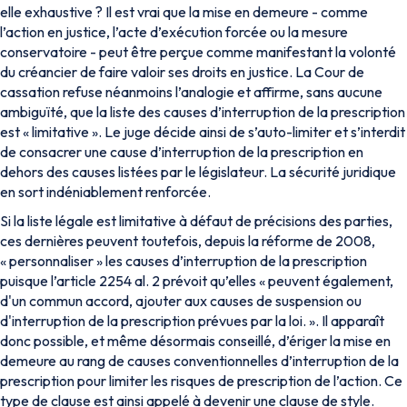
elle exhaustive ? Il est vrai que la mise en demeure - comme
l’action en justice, l’acte d’exécution forcée ou la mesure
conservatoire - peut être perçue comme manifestant la volonté
du créancier de faire valoir ses droits en justice. La Cour de
cassation refuse néanmoins l’analogie et affirme, sans aucune
ambiguïté, que la liste des causes d’interruption de la prescription
est « limitative ». Le juge décide ainsi de s’auto-limiter et s’interdit
de consacrer une cause d’interruption de la prescription en
dehors des causes listées par le législateur. La sécurité juridique
en sort indéniablement renforcée.
Si la liste légale est limitative à défaut de précisions des parties,
ces dernières peuvent toutefois, depuis la réforme de 2008,
« personnaliser » les causes d’interruption de la prescription
puisque l’article 2254 al. 2 prévoit qu’elles «
peuvent également,
d'un commun accord, ajouter aux causes de suspension ou
d'interruption de la prescription prévues par la loi
. ». Il apparaît
donc possible, et même désormais conseillé, d’ériger la mise en
demeure au rang de causes conventionnelles d’interruption de la
prescription pour limiter les risques de prescription de l’action. Ce
type de clause est ainsi appelé à devenir une clause de style.