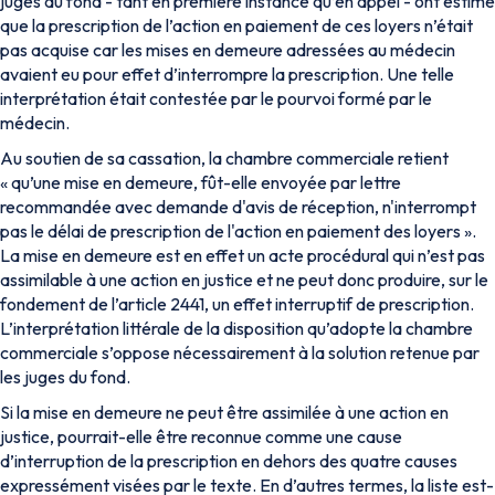
juges du fond - tant en première instance qu’en appel - ont estimé
que la prescription de l’action en paiement de ces loyers n’était
pas acquise car les mises en demeure adressées au médecin
avaient eu pour effet d’interrompre la prescription. Une telle
interprétation était contestée par le pourvoi formé par le
médecin.
Au soutien de sa cassation, la chambre commerciale retient
«
qu’une mise en demeure, fût-elle envoyée par lettre
recommandée avec demande d'avis de réception, n'interrompt
pas le délai de prescription de l'action en paiement des loyers
».
La mise en demeure est en effet un acte procédural qui n’est pas
assimilable à une action en justice et ne peut donc produire, sur le
fondement de l’article 2441, un effet interruptif de prescription.
L’interprétation littérale de la disposition qu’adopte la chambre
commerciale s’oppose nécessairement à la solution retenue par
les juges du fond.
Si la mise en demeure ne peut être assimilée à une action en
justice, pourrait-elle être reconnue comme une cause
d’interruption de la prescription en dehors des quatre causes
expressément visées par le texte. En d’autres termes, la liste est-