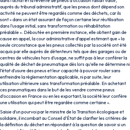
dans l’achat et la revente de pneus d’occasion faisait valoir,
auprès du tribunal administratif, que les pneus dont dépend son
activité ne peuvent être regardés comme des déchets, car ils
sont « dans un état assurant de façon certaine leur réutilisation
dans l’usage initial, sans transformation ou réhabilitation
préalable ». Déboutée en première instance, elle obtient gain de
cause en appel, la cour administrative d’appel estimant que « la
seule circonstance que les pneus collectés par la société ont été
acquis par elle auprès de détenteurs tels que des garages ou de
centres de véhicules hors d’usage, ne suffit pas à leur conférer la
qualité de déchet de pneumatique dès lors qu’elle ne détermine ni
l’état d’usure des pneus et leur capacité à pouvoir rouler sans
enfreindre la réglementation applicable, ni par suite, leur
utilisation ultérieure sans transformation préalable. En achetant
ces pneumatiques dans le but de les vendre comme pneus
d’occasion en France ou en les exportant, la société leur confère
une utilisation qui peut être regardée comme certaine ».
Saisie d’un pourvoi par le ministre de la Transition écologique et
solidaire, il incombait au Conseil d’État de clarifier les critères de
la définition du déchet en répondant à la question de savoir si un