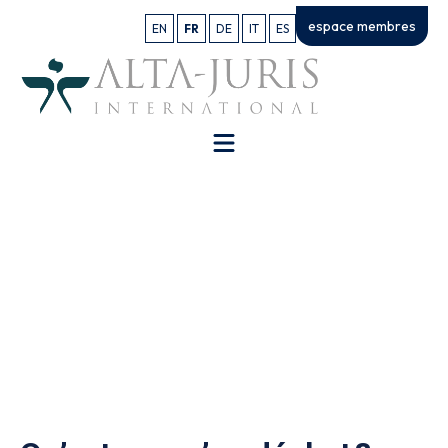
espace membres
EN
FR
DE
IT
ES