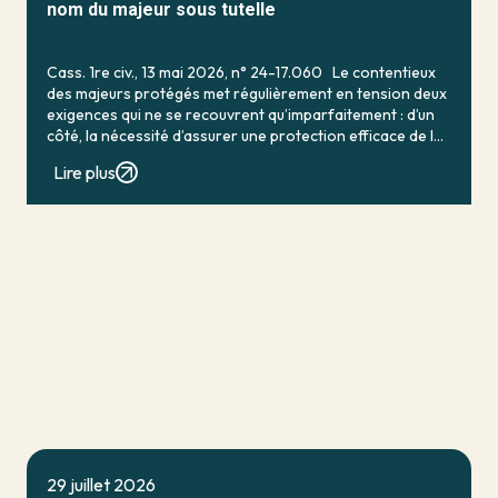
nom du majeur sous tutelle
Cass. 1re civ., 13 mai 2026, n° 24-17.060 Le contentieux
des majeurs protégés met régulièrement en tension deux
exigences qui ne se recouvrent qu’imparfaitement : d’un
côté, la nécessité d’assurer une protection efficace de la
personne vulnérable ; de […]
Lire plus
29 juillet 2026