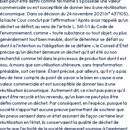
bien peut être défini comme tel même s’il possède une valeur
commerciale ou est susceptible de donner lieu à une réutilisation
économique. Dans sa décision du 24 novembre 2021 (n° 437105),
la haute Cour conclut par l’affirmative ! Après avoir rappelé qu’un
déchet se définit, au sens de l’article L. 541-1-1 du Code de
l’environnement, comme « toute substance ou tout objet, ou plus
généralement tout bien meuble, dont le détenteur se défait ou
dont il a l’intention ou l’obligation de se défaire », le Conseil d’État
précise qu’un déchet demeure un déchet qu’il ait été ou non
recherché comme tel dans le processus de production dont il est
issu, à moins que son utilisation ultérieure, sans transformation
préalable, soit certaine. Étant précisé, par ailleurs, qu’il n’y a pas
lieu de tenir compte du point de savoir si le bien en cause a une
valeur commerciale et est susceptible de donner lieu à une
réutilisation économique. Autrement dit, ce n’est pas parce qu’il
peut être recyclé et/ou revendu, qu’un bien ne peut plus être
défini comme un déchet. Par conséquent, en l’espèce, puisque la
société n’apportait aucune preuve permettant de soutenir que
les pneus seraient dans un état assurant de façon certaine leur
réutilisation en l’état, ils conservaient la qualité de déchet de
sorte que l’activité de la société demeurait soumise à l’agrément