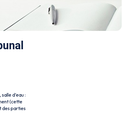
bunal
salle d’eau :
ment (cette
t des parties