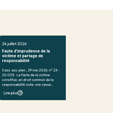
24 juillet 2026
Faute d’imprudence de la
victime et partage de
responsabilité
Cass. ass. plen., 29 mai 2026, n° 23-
20.005 La faute de la victime
constitue, en droit commun de la
responsabilité civile, une cause
classique d’exonération partielle.
Lire plus
Lorsqu’elle a contribué à la
réalisation du dommage, elle conduit
en principe à […]