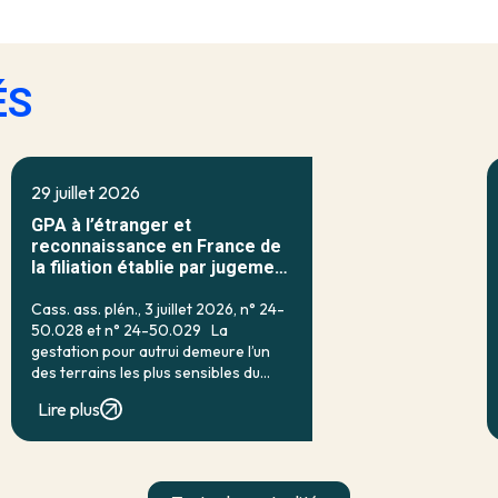
ÉS
29 juillet 2026
GPA à l’étranger et
reconnaissance en France de
la filiation établie par jugement
étranger
Cass. ass. plén., 3 juillet 2026, n° 24-
50.028 et n° 24-50.029 La
gestation pour autrui demeure l’un
des terrains les plus sensibles du
droit français de la filiation. Prohibée
Lire plus
en droit interne par l’article 16-7 du
code civil, qui […]