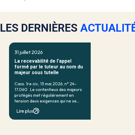
LES DERNIÈRES
ACTUALIT
31 juillet 2026
La recevabilité de l’appel
formé par le tuteur au nom du
majeur sous tutelle
Cass. 1re civ., 13 mai 2026, n° 24-
17.060 Le contentieux des majeurs
protégés met régulièrement en
tension deux exigences qui ne se
recouvrent qu’imparfaitement : d’un
Lire plus
côté, la nécessité d’assurer une
protection efficace de la personne
vulnérable ; de […]