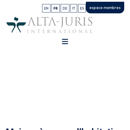
espace membres
EN
FR
DE
IT
ES