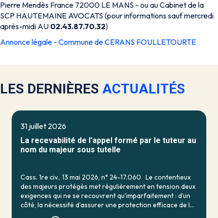
Pierre Mendès France 72000 LE MANS - ou au Cabinet de la
SCP HAUTEMAINE AVOCATS (pour informations sauf mercredi
après-midi AU
02.43.87.70.32
)
Annonce légale - Commune de CERANS FOULLETOURTE
LES DERNIÈRES
ACTUALITÉS
31 juillet 2026
La recevabilité de l’appel formé par le tuteur au
nom du majeur sous tutelle
Cass. 1re civ., 13 mai 2026, n° 24-17.060 Le contentieux
des majeurs protégés met régulièrement en tension deux
exigences qui ne se recouvrent qu’imparfaitement : d’un
côté, la nécessité d’assurer une protection efficace de la
personne vulnérable ; de […]