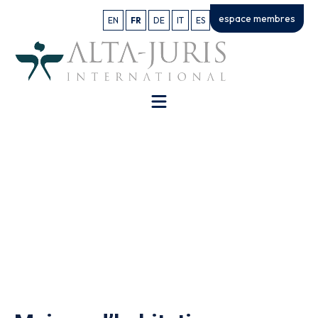
espace membres
EN
FR
DE
IT
ES