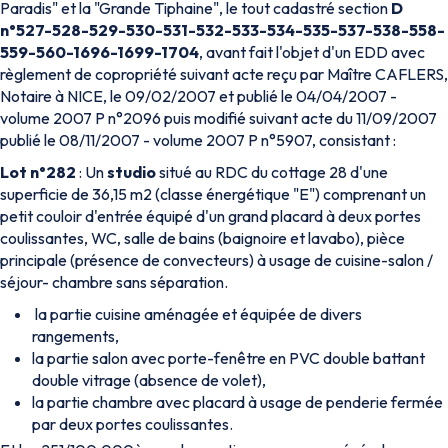
Paradis" et la "Grande Tiphaine", le tout cadastré section
D
n°527-528-529-530-531-532-533-534-535-537-538-558-
559-560-1696-1699-1704
, avant fait l'objet d'un EDD avec
règlement de copropriété suivant acte reçu par Maître CAFLERS,
Notaire à NICE, le 09/02/2007 et publié le 04/04/2007 -
volume 2007 P n°2096 puis modifié suivant acte du 11/09/2007
publié le 08/11/2007 - volume 2007 P n°5907, consistant :
Lot n°282
: Un
studio
situé au RDC du cottage 28 d'une
superficie de 36,15 m2 (classe énergétique "E") comprenant un
petit couloir d'entrée équipé d'un grand placard à deux portes
coulissantes, WC, salle de bains (baignoire et lavabo), pièce
principale (présence de convecteurs) à usage de cuisine-salon /
séjour- chambre sans séparation.
la partie cuisine aménagée et équipée de divers
rangements,
la partie salon avec porte-fenêtre en PVC double battant
double vitrage (absence de volet),
la partie chambre avec placard à usage de penderie fermée
par deux portes coulissantes.