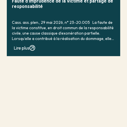
Faute d’imprudence de la victime et partage de
responsabilité
Cass. ass. plen., 29 mai 2026, n° 23-20.005 La faute de
la victime constitue, en droit commun de la responsabilité
civile, une cause classique d’exonération partielle.
Lorsqu’elle a contribué à la réalisation du dommage, elle
conduit en principe à […]
Lire plus