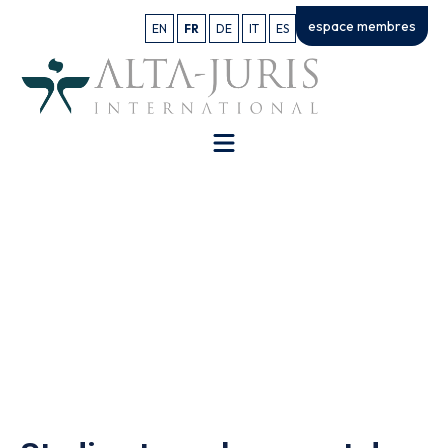
espace membres
EN
FR
DE
IT
ES