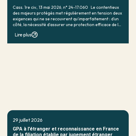
Cass. 1re civ., 13 mai 2026, n° 24-17.060 Le contentieux
des majeurs protégés met régulièrement en tension deux
exigences qui ne se recouvrent qu’imparfaitement : d’un
côté, la nécessité d’assurer une protection efficace de la
personne vulnérable ; de […]
Lire plus
29 juillet 2026
GPA à l’étranger et reconnaissance en France
de la filiation établie par jugement étranger