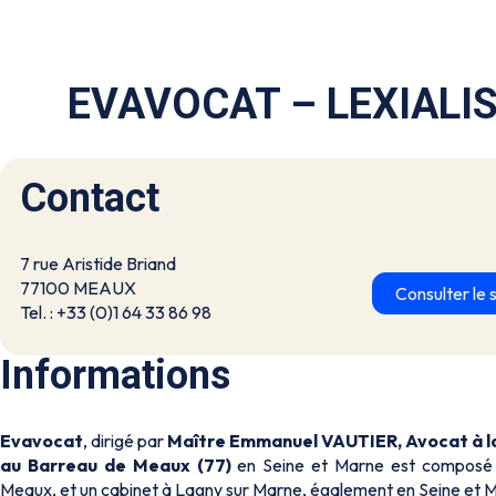
EVAVOCAT – LEXIALI
Contact
7 rue Aristide Briand
77100 MEAUX
Consulter le s
Tel. : +33 (0)1 64 33 86 98
Informations
Evavocat
, dirigé par
Maître Emmanuel VAUTIER, Avocat à la 
au Barreau de Meaux (77)
en Seine et Marne est composé d
Meaux, et un cabinet à Lagny sur Marne, également en Seine et 