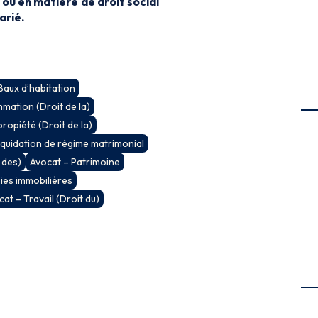
ou en matière de droit social
arié.
Baux d’habitation
ation (Droit de la)
ropiété (Droit de la)
iquidation de régime matrimonial
 des)
Avocat – Patrimoine
ies immobilières
at – Travail (Droit du)