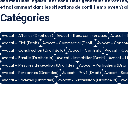
des mentions légales, des conditions générales de ventes, 
et notamment dans les situations de conflit employeur/sal
Catégories
Avocat – Affaires (Droit des)
Avocat – Baux commerciaux
Avocat – 
Avocat – Civil (Droit)
Avocat – Commercial (Droit)
Avocat – Consomm
Avocat – Construction (Droit de la)
Avocat – Contrats
Avocat – Cop
Avocat – Famille (Droit de la)
Avocat – Immobilier (Droit)
Avocat – L
Avocat – Mesures d’execution (Droit des)
Avocat – Particuliers (Droit
Avocat – Personnes (Droit des)
Avocat – Privé (Droit)
Avocat – Sais
Avocat – Sociétés (Droit des)
Avocat – Succession (Droit de la)
Avoc