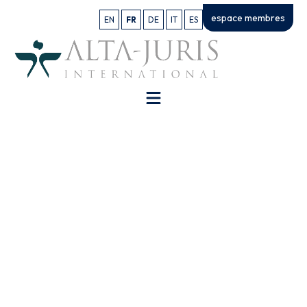
espace membres
EN
FR
DE
IT
ES