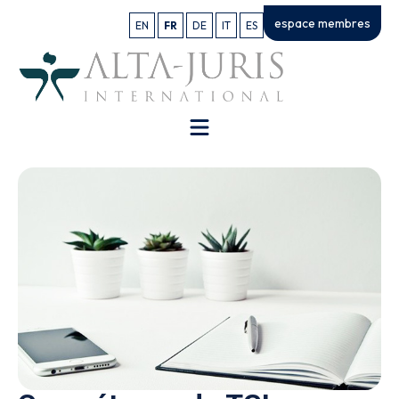
espace membres
EN
FR
DE
IT
ES