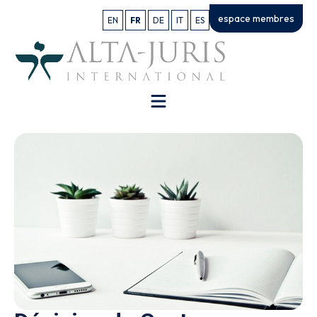
espace membres
EN
FR
DE
IT
ES