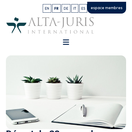
espace membres
EN
FR
DE
IT
ES