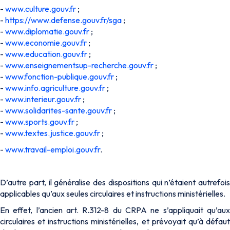
-
www.culture.gouv.fr
;
-
https://www.defense.gouv.fr/sga
;
-
www.diplomatie.gouv.fr
;
-
www.economie.gouv.fr
;
-
www.education.gouv.fr
;
-
www.enseignementsup-recherche.gouv.fr
;
-
www.fonction-publique.gouv.fr
;
-
www.info.agriculture.gouv.fr
;
-
www.interieur.gouv.fr
;
-
www.solidarites-sante.gouv.fr
;
-
www.sports.gouv.fr
;
-
www.textes.justice.gouv.fr
;
-
www.travail-emploi.gouv.fr
.
D’autre part, il généralise des dispositions qui n’étaient autrefois
applicables qu’aux seules circulaires et instructions ministérielles.
En effet, l’ancien art. R.312-8 du CRPA ne s’appliquait qu’aux
circulaires et instructions ministérielles, et prévoyait qu’à défaut