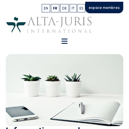
espace membres
EN
FR
DE
IT
ES