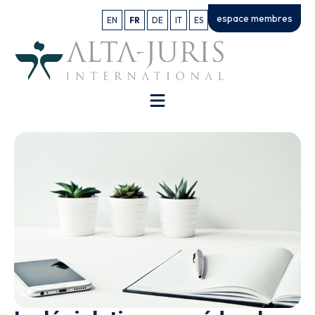
espace membres
EN
FR
DE
IT
ES