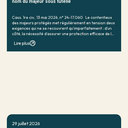
nom du majeur sous tutelle
Cass. 1re civ., 13 mai 2026, n° 24-17.060 Le contentieux
des majeurs protégés met régulièrement en tension deux
exigences qui ne se recouvrent qu’imparfaitement : d’un
côté, la nécessité d’assurer une protection efficace de la
personne vulnérable ; de […]
Lire plus
29 juillet 2026