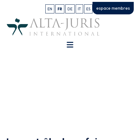
espace membres
EN
FR
DE
IT
ES