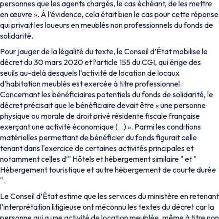
personnes que les agents chargés, le cas échéant, de les mettre
en œuvre ». À l’évidence, cela était bien le cas pour cette réponse
qui privait les loueurs en meublés non professionnels du fonds de
solidarité.
Pour jauger de la légalité du texte, le Conseil d’État mobilise le
décret du 30 mars 2020 et l’article 155 du CGI, qui érige des
seuils au-delà desquels l’activité de location de locaux
d’habitation meublés est exercée à titre professionnel.
Concernant les bénéficiaires potentiels du fonds de solidarité, le
décret précisait que le bénéficiaire devait être « une personne
physique ou morale de droit privé résidente fiscale française
exerçant une activité économique (...) ». Parmi les conditions
matérielles permettant de bénéficier du fonds figurait celle
tenant dans l'exercice de certaines activités principales et
notamment celles d’" Hôtels et hébergement similaire " et "
Hébergement touristique et autre hébergement de courte durée
".
Le Conseil d’État estime que les services du ministère en retenant
l’interprétation litigieuse ont méconnu les textes du décret car la
personne qui a une activité de location meublée, même à titre non