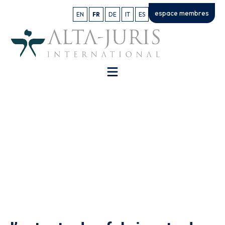
espace membres
EN
FR
DE
IT
ES