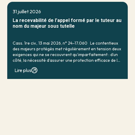
31 juillet 2026
La recevabilité de l’appel formé par le tuteur au
nom du majeur sous tutelle
Cass. 1re civ., 13 mai 2026, n° 24-17.060 Le contentieux
des majeurs protégés met régulièrement en tension deux
exigences qui ne se recouvrent qu’imparfaitement : d’un
côté, la nécessité d’assurer une protection efficace de la
personne vulnérable ; de […]
Lire plus