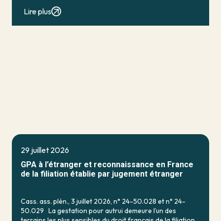
personne vulnérable ; de […]
Lire plus
29 juillet 2026
GPA à l’étranger et reconnaissance en France
de la filiation établie par jugement étranger
Cass. ass. plén., 3 juillet 2026, n° 24-50.028 et n° 24-
50.029 La gestation pour autrui demeure l’un des
terrains les plus sensibles du droit français de la filiation.