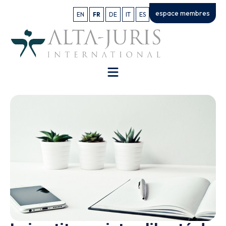
espace membres
EN
FR
DE
IT
ES