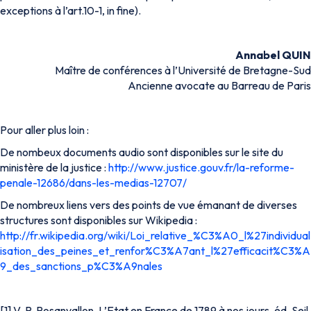
exceptions à l’art.10-1,
in fine
).
Annabel QUIN
Maître de conférences à l’Université de Bretagne-Sud
Ancienne avocate au Barreau de Paris
Pour aller plus loin :
De nombeux documents audio sont disponibles sur le site du
ministère de la justice :
http://www.justice.gouv.fr/la-reforme-
penale-12686/dans-les-medias-12707/
De nombreux liens vers des points de vue émanant de diverses
structures sont disponibles sur Wikipedia :
http://fr.wikipedia.org/wiki/Loi_relative_%C3%A0_l%27individual
isation_des_peines_et_renfor%C3%A7ant_l%27efficacit%C3%A
9_des_sanctions_p%C3%A9nales
[1] V. P. Rosanvallon, L’Etat en France de 1789 à nos jours, éd. Seil,