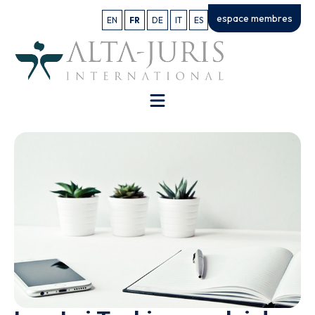
espace membres
EN
FR
DE
IT
ES