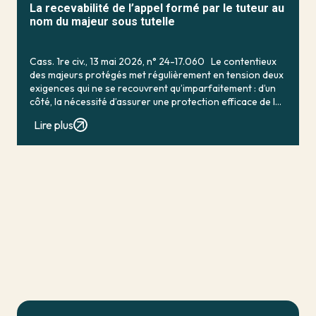
La recevabilité de l’appel formé par le tuteur au
nom du majeur sous tutelle
Cass. 1re civ., 13 mai 2026, n° 24-17.060 Le contentieux
des majeurs protégés met régulièrement en tension deux
exigences qui ne se recouvrent qu’imparfaitement : d’un
côté, la nécessité d’assurer une protection efficace de la
personne vulnérable ; de […]
Lire plus