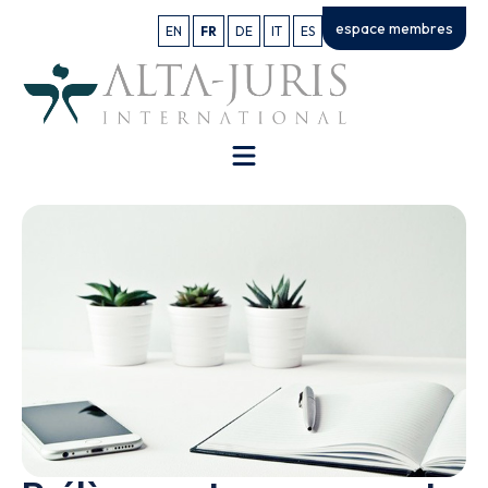
espace membres
EN
FR
DE
IT
ES