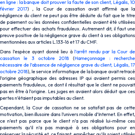
en ligne : la banque doit prouver la faute de son client, Légalis, 10
février 2017
) , la Cour de cassation avait affirmé que l
négligence du client ne peut pas être déduite du fait que le titre
de paiement ou les données confidentielles avaient été utilisées
pour effectuer des achats frauduleux. Autrement dit, il faut une
preuve positive de la négligence grave du client à ses obligations
mentionnées aux articles L.133-16 et 17 du CMF.
Dans l’espèce ayant donné lieu à
l’arrêt rendu par la Cour d
cassation le 3 octobre 2018
(
Hameçonnage : recherch
nécessaire de l’absence de négligence grave du client, Légalis, 17
octobre 2018
), le service informatique de la banque avait retrac
l’origine géographique des adresses IP qui avaient permis ces
paiements frauduleux, ce dont il résultait que le client ne pouvait
pas en être à l’origine. Les juges en avaient alors déduit que ces
pertes n’étaient pas imputables au client.
Cependant, la Cour de cassation ne se satisfait pas de cette
motivation, bien illusoire dans l’univers mobile d’Internet. En effet,
ce n’est pas parce que le client n’a pas réalisé lui-même ces
paiements qu’il n’a pas manqué à ses obligations pour en
préserver la sécurité et, ce faisant, empêcher qu’ils soient utilisés