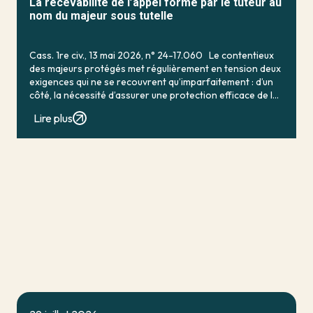
La recevabilité de l’appel formé par le tuteur au
nom du majeur sous tutelle
Cass. 1re civ., 13 mai 2026, n° 24-17.060 Le contentieux
des majeurs protégés met régulièrement en tension deux
exigences qui ne se recouvrent qu’imparfaitement : d’un
côté, la nécessité d’assurer une protection efficace de la
personne vulnérable ; de […]
Lire plus