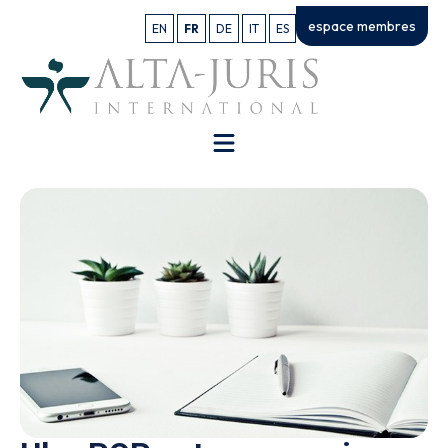
espace membres
EN
FR
DE
IT
ES