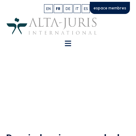
espace membres
EN
FR
DE
IT
ES