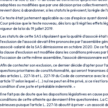
adoptées ou modifiées que par une décision prise collectivement p
revient donc à abandonner, si les statuts le prévoient, la règle de l
Ce texte était justement applicable au cas d’espèce ayant donné l
Cour précise que le texte nouveau, dès lors qu’il régit les effets 
vigueur de la loi du 19 juillet 2019.
Les statuts de cette SAS stipulaient que la qualité d’associé était
l’exclusion de l’associé devait être prononcée par l’assemblée gé
associé-salarié de la SAS démissionne en octobre 2020. De ce fait,
la clause d’exclusion est modifiée dans les conditions prévues par le
l’occasion de cette même assemblée, l’associé démissionnaire est 
Afin de contester son exclusion, ce dernier décide d’opter pour l
questions prioritaires de constitutionnalité, qui seront transmise
des articles L. 227-16 et L. 227-19 du Code de commerce avec le dr
article 17 selon lequel « (…)
n
ul ne peut en être privé, si ce n'est l
condition d'une juste et préalable indemnité
. »
Il ne fait pas de doute que les dispositions législatives en cause po
conditions de cette atteinte qui devraient être questionnées. La C
sérieuses puisque l’article L. 227-16 aboutit à priver «
un associé d