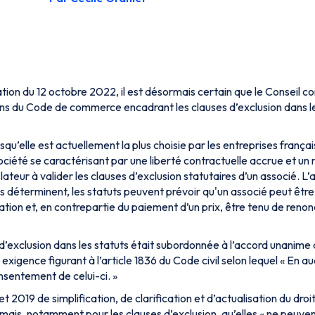
ion du 12 octobre 2022, il est désormais certain que le Conseil co
ions du Code de commerce encadrant les clauses d’exclusion dans le
u’elle est actuellement la plus choisie par les entreprises françai
ciété se caractérisant par une liberté contractuelle accrue et un r
ateur à valider les clauses d’exclusion statutaires d’un associé. L’a
ils déterminent, les statuts peuvent prévoir qu'un associé peut êtr
ation et, en contrepartie du paiement d’un prix, être tenu de renon
e d’exclusion dans les statuts était subordonnée à l’accord unanime
exigence figurant à l’article 1836 du Code civil selon lequel «
En au
nsentement de celui-ci
. »
t 2019 de simplification, de clarification et d’actualisation du droi
mais, notamment pour les clauses d’exclusion, qu’elles
« ne peuven