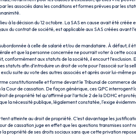
ar les associés dans les conditions et formes prévues par les stat
’unanimité.
ieu à la décision du 12 octobre. La SAS en cause avait été créée 
légaux du contrat de société, est applicable aux SAS créées avant l
 subordonnée à celle de salarié et/ou de mandataire. À défaut, il é
nérale et que la personne concernée ne pourrait voter à cette occa
 conformément aux statuts de la société, il encourt l’exclusion. E
s statuts afin d’introduire un droit de vote pour l’associé sur la sel
exclu suite au vote des autres associés et après avoir lui-même p
’arme constitutionnelle et forme devant le Tribunal de commerce de
s à la Cour de cassation. De façon générique, ces QPC interrogent l
oit de propriété tel qu’affirmé par l’article 2 de la DDHC et prot
orsque la nécessité publique, légalement constatée, l'exige évidemme
rtent atteinte au droit de propriété. C’est davantage les justificati
our de cassation juge en effet que les questions transmises sont n
e la propriété de ses droits sociaux sans que cette privation repos