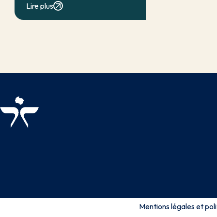
Lire plus
côté, la nécessité d’assurer une
protection efficace de la personne
vulnérable ; de […]
Mentions légales et poli