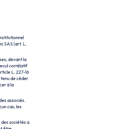
nstitutionnel
s SAS (art. L.
ses, devant la
ecul corrélatif
rticle L. 227-16
e tenu de céder
cer à la
 des associés.
cun cas, les
t des sociétés a
t être