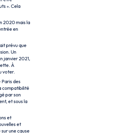
uts
». Cela
en 2020 mais la
’entrée en
tait prévu que
sion. Un
n janvier 2021,
lette. À
u voter.
 Paris des
a compatibilité
égé par son
nt, et sous la
ons et
ouvelles et
e sur une cause