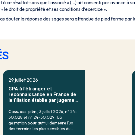
it à ce résultat sans que l’associé « (…)
ait consenti par avance à sa
« le
droit de propriété et ses conditions d’exercice
».
as douter la réponse des sages sera attendue de pied ferme par le
ÉS
29 juillet 2026
GPA à l’étranger et
reconnaissance en France de
la filiation établie par jugement
étranger
Cass. ass. plén., 3 juillet 2026, n° 24-
50.028 et n° 24-50.029 La
gestation pour autrui demeure l’un
des terrains les plus sensibles du
droit français de la filiation. Prohibée