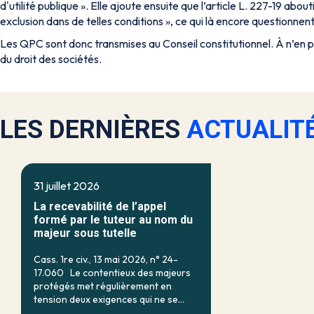
d'utilité publique
». Elle ajoute ensuite que l’article L. 227-19 about
exclusion dans de telles conditions
», ce qui là encore questionnent 
Les QPC sont donc transmises au Conseil constitutionnel. À n’en p
du droit des sociétés.
LES DERNIÈRES
ACTUALIT
31 juillet 2026
La recevabilité de l’appel
formé par le tuteur au nom du
majeur sous tutelle
Cass. 1re civ., 13 mai 2026, n° 24-
17.060 Le contentieux des majeurs
protégés met régulièrement en
tension deux exigences qui ne se
recouvrent qu’imparfaitement : d’un