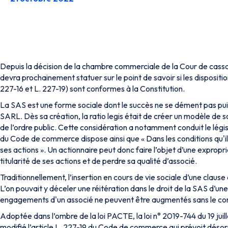
Depuis la décision de la chambre commerciale de la Cour de cassat
devra prochainement statuer sur le point de savoir si les disposit
227-16 et L. 227-19) sont conformes à la Constitution.
La SAS est une forme sociale dont le succès ne se dément pas puisq
SARL. Dès sa création, la
ratio legis
était de créer un modèle de so
de l’ordre public. Cette considération a notamment conduit le législ
du Code de commerce dispose ainsi que «
Dans les conditions qu'
ses actions
». Un actionnaire peut donc faire l’objet d’une expropri
titularité de ses actions et de perdre sa qualité d’associé.
Traditionnellement, l’insertion en cours de vie sociale d’une claus
L’on pouvait y déceler une réitération dans le droit de la SAS d’une 
engagements d'un associé ne peuvent être augmentés sans le co
Adoptée dans l’ombre de la loi PACTE, la loi n° 2019-744 du 19 juille
modifié l’article L. 227-19 du Code de commerce qui prévoit désor