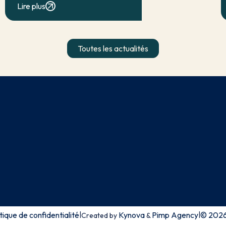
Lire plus
en droit interne par l’article 16-7 du
code civil, qui […]
Toutes les actualités
tique de confidentialité
Kynova
Pimp Agency
© 2026 
|
|
Created by
&