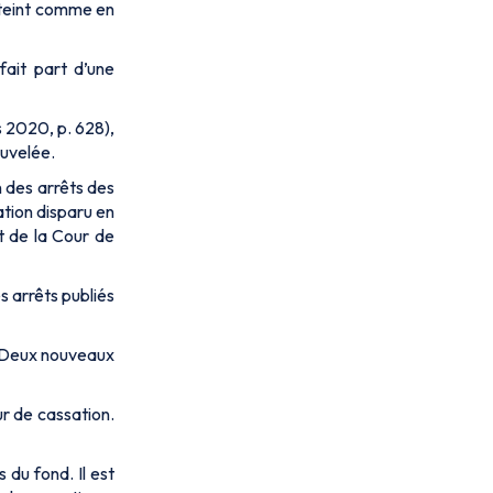
atteint comme en
fait part d’une
 2020, p. 628),
ouvelée.
n des arrêts des
ation disparu en
et de la Cour de
s arrêts publiés
n. Deux nouveaux
ur de cassation.
du fond. Il est