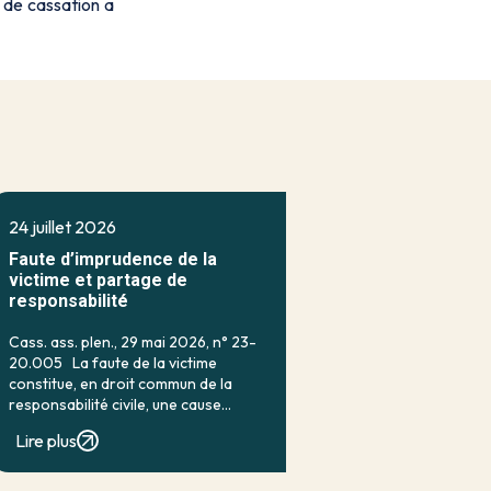
r de cassation a
24 juillet 2026
Faute d’imprudence de la
victime et partage de
responsabilité
Cass. ass. plen., 29 mai 2026, n° 23-
20.005 La faute de la victime
constitue, en droit commun de la
responsabilité civile, une cause
classique d’exonération partielle.
Lire plus
Lorsqu’elle a contribué à la
réalisation du dommage, elle conduit
en principe à […]