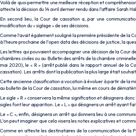
Voilà de quoi permettre une meilleure réception et compréhension
atteste la décision du 14 avril dernier rendu dans l’affaire Sarah H
En second lieu, la Cour de cassation a, par une communication
modification du « siglage » de ses décisions.
Comme l’avait également souligné la première présidente de la Co
à l’heure prochaine de l’
open data
des décisions de justice, la que
Les lettres qui pouvaient accompagner une décision de la Cour de ca
chambres civiles ou au Bulletin des arrêts de la chambre criminelle)
mai 2020), le « R » (arrêt publié dans le rapport annuel de la Cour
cassation). Les arrêts dont la publication la plus large était souha
Cette ancienne classification a vocation à évoluer à partir de la mi
au bulletin de la Cour de cassation, lui même en cours de dématéri
Le sigle « R » conservera la même signification et désignera donc
sigles font leur apparition. Le « L » qui désignera un arrêt ayant f
Le « C », enfin, désignera un arrêt qui donnera lieu à une commun
L’on peut imaginer que cela visera les notes explicatives et comm
Comme en atteste les destinataires de la communication de la Pre