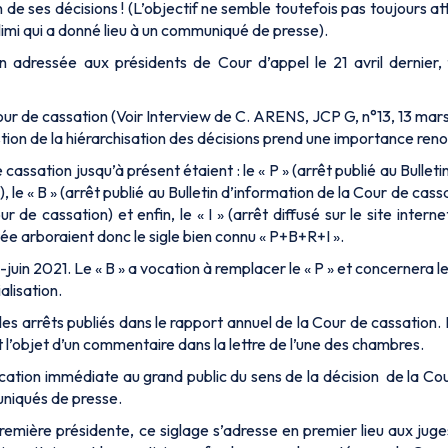
 de ses décisions ! (L’objectif ne semble toutefois pas toujours 
alimi qui a donné lieu à un communiqué de presse).
 adressée aux présidents de Cour d’appel le 21 avril dernier, 
ur de cassation (Voir Interview de C. ARENS, JCP G, n°13, 13 mars
stion de la hiérarchisation des décisions prend une importance ren
ssation jusqu’à présent étaient : le « P » (arrêt publié au Bulleti
, le « B » (arrêt publié au Bulletin d’information de la Cour de cass
 de cassation) et enfin, le « I » (arrêt diffusé sur le site intern
itée arboraient donc le sigle bien connu « P+B+R+I ».
-juin 2021. Le « B » a vocation à remplacer le « P » et concernera le
alisation.
 les arrêts publiés dans le rapport annuel de la Cour de cassatio
ait l’objet d’un commentaire dans la lettre de l’une des chambres.
ication immédiate au grand public du sens de la décision de la Co
uniqués de presse.
mière présidente, ce siglage s’adresse en premier lieu aux juges 