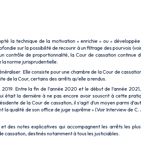
pté la technique de la motivation « enrichie » ou « développée 
die sur la possibilité de recourir à un filtrage des pourvois (voir 
un contrôle de proportionnalité, la Cour de cassation continue 
de la norme jurisprudentielle.
généraliser. Elle consiste pour une chambre de la Cour de cassatio
 de la Cour, certains des arrêts qu’elle a rendus.
n 2019. Entre la fin de l’année 2020 et le début de l’année 2021,
 était la dernière à ne pas encore avoir souscrit à cette pratiq
ésidente de la Cour de cassation, il s’agit d’un moyen parmi d’au
nt la qualité de son office de juge suprême
» (Voir Interview de C
t des notes explicatives qui accompagnent les arrêts les plus 
 cassation, destinés notamment à tous les justiciables.