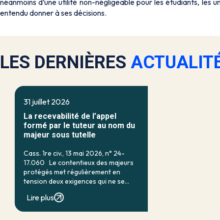
néanmoins d’une utilité non-négligeable pour les étudiants, les un
entendu donner à ses décisions.
LES DERNIÈRES
ACTUALIT
31 juillet 2026
La recevabilité de l’appel
formé par le tuteur au nom du
majeur sous tutelle
Cass. 1re civ., 13 mai 2026, n° 24-
17.060 Le contentieux des majeurs
protégés met régulièrement en
tension deux exigences qui ne se
recouvrent qu’imparfaitement : d’un
Lire plus
côté, la nécessité d’assurer une
protection efficace de la personne
vulnérable ; de […]