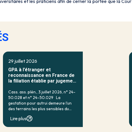
iversitaires et les praticiens afin de cerner la portée que la Cou
ÉS
29 juillet 2026
GPA à l’étranger et
reconnaissance en France de
la filiation établie par jugement
étranger
Cass. ass. plén., 3 juillet 2026, n° 24-
50.028 et n° 24-50.029 La
gestation pour autrui demeure l’un
des terrains les plus sensibles du
droit français de la filiation. Prohibée
Lire plus
en droit interne par l’article 16-7 du
code civil, qui […]