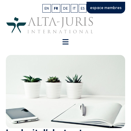
espace membres
EN
FR
DE
IT
ES