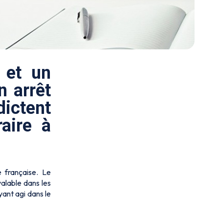
 et un
n arrêt
dictent
aire à
e française. Le
valable dans les
yant agi dans le