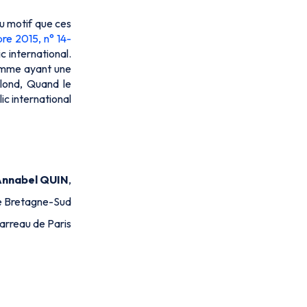
au motif que ces
bre 2015, n° 14-
c international.
comme ayant une
blond, Quand le
ic international
Annabel QUIN
,
de Bretagne-Sud
arreau de Paris