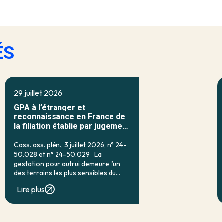
ÉS
29 juillet 2026
GPA à l’étranger et
reconnaissance en France de
la filiation établie par jugement
étranger
Cass. ass. plén., 3 juillet 2026, n° 24-
50.028 et n° 24-50.029 La
gestation pour autrui demeure l’un
des terrains les plus sensibles du
droit français de la filiation. Prohibée
Lire plus
en droit interne par l’article 16-7 du
code civil, qui […]