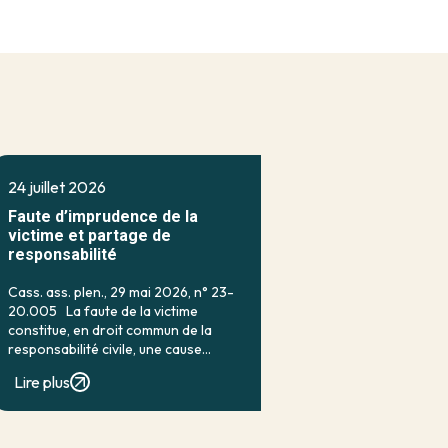
24 juillet 2026
Faute d’imprudence de la
victime et partage de
responsabilité
Cass. ass. plen., 29 mai 2026, n° 23-
20.005 La faute de la victime
constitue, en droit commun de la
responsabilité civile, une cause
classique d’exonération partielle.
Lire plus
Lorsqu’elle a contribué à la
réalisation du dommage, elle conduit
en principe à […]