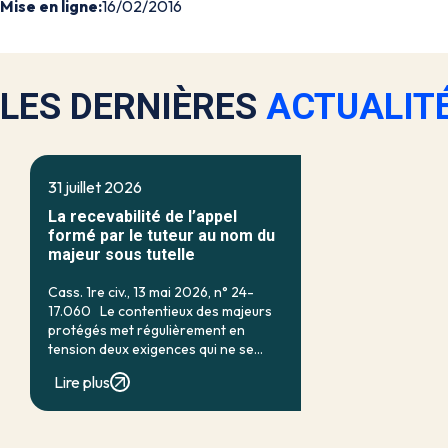
Mise en ligne:
16/02/2016
LES DERNIÈRES
ACTUALIT
31 juillet 2026
La recevabilité de l’appel
formé par le tuteur au nom du
majeur sous tutelle
Cass. 1re civ., 13 mai 2026, n° 24-
17.060 Le contentieux des majeurs
protégés met régulièrement en
tension deux exigences qui ne se
recouvrent qu’imparfaitement : d’un
Lire plus
côté, la nécessité d’assurer une
protection efficace de la personne
vulnérable ; de […]