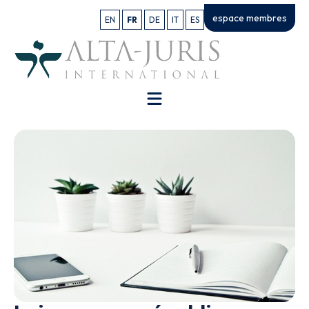
espace membres
EN
FR
DE
IT
ES