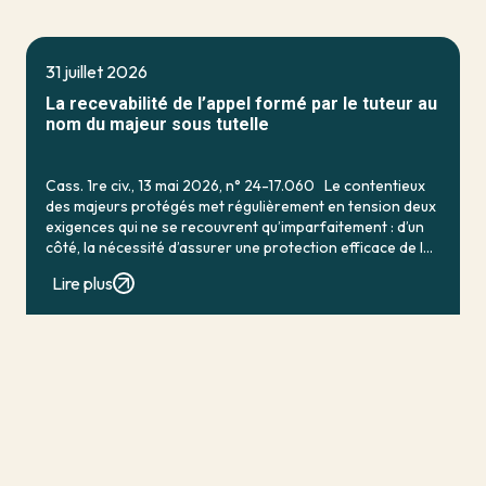
31 juillet 2026
La recevabilité de l’appel formé par le tuteur au
nom du majeur sous tutelle
Cass. 1re civ., 13 mai 2026, n° 24-17.060 Le contentieux
des majeurs protégés met régulièrement en tension deux
exigences qui ne se recouvrent qu’imparfaitement : d’un
côté, la nécessité d’assurer une protection efficace de la
personne vulnérable ; de […]
Lire plus