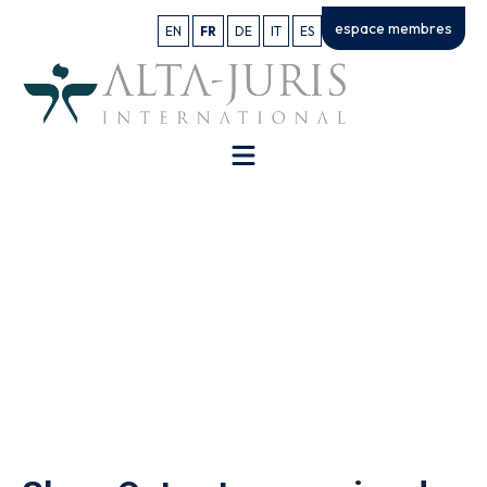
espace membres
EN
FR
DE
IT
ES