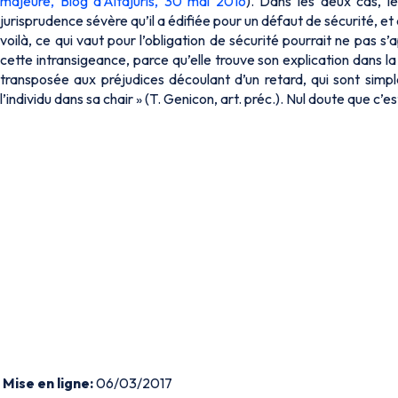
majeure, Blog d’Altajuris, 30 mai 2016
). Dans les deux cas, le
jurisprudence sévère qu’il a édifiée pour un défaut de sécurité,
voilà, ce qui vaut pour l’obligation de sécurité pourrait ne pas s’
cette intransigeance, parce qu’elle trouve son explication dans la
transposée aux préjudices découlant d’un retard, qui sont simp
l’individu dans sa chair » (T. Genicon, art. préc.). Nul doute que c’
Mise en ligne:
06/03/2017