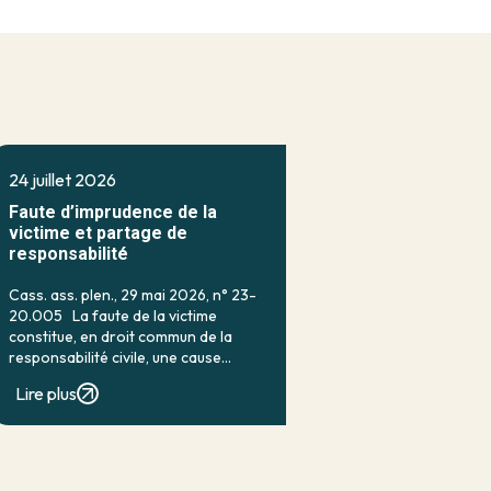
24 juillet 2026
Faute d’imprudence de la
victime et partage de
responsabilité
Cass. ass. plen., 29 mai 2026, n° 23-
20.005 La faute de la victime
constitue, en droit commun de la
responsabilité civile, une cause
classique d’exonération partielle.
Lire plus
Lorsqu’elle a contribué à la
réalisation du dommage, elle conduit
en principe à […]