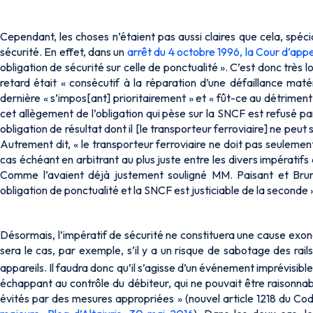
Cependant, les choses n’étaient pas aussi claires que cela, spéci
sécurité. En effet, dans un
arrêt du 4 octobre 1996, la Cour d’appe
obligation de sécurité sur celle de ponctualité ». C’est donc très
retard était « consécutif à la réparation d’une défaillance maté
dernière « s’impos[ant] prioritairement » et « fût-ce au détriment 
cet allègement de l’obligation qui pèse sur la SNCF est refusé par
obligation de résultat dont il [le transporteur ferroviaire] ne peu
Autrement dit, « le transporteur ferroviaire ne doit pas seulement
cas échéant en arbitrant au plus juste entre les divers impératifs qu
Comme l’avaient déjà justement souligné MM. Paisant et Brun, 
obligation de ponctualité et la SNCF est justiciable de la seconde » 
Désormais, l’impératif de sécurité ne constituera une cause exoné
sera le cas, par exemple, s’il y a un risque de sabotage des rai
appareils. Il faudra donc qu’il s’agisse d’un événement imprévisible,
échappant au contrôle du débiteur, qui ne pouvait être raisonnab
évités par des mesures appropriées » (nouvel article 1218 du Code 