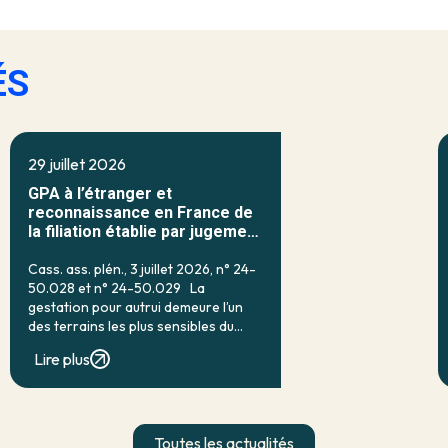
ÉS
29 juillet 2026
GPA à l’étranger et
reconnaissance en France de
la filiation établie par jugement
étranger
Cass. ass. plén., 3 juillet 2026, n° 24-
50.028 et n° 24-50.029 La
gestation pour autrui demeure l’un
des terrains les plus sensibles du
droit français de la filiation. Prohibée
Lire plus
en droit interne par l’article 16-7 du
code civil, qui […]
Toutes les actualités