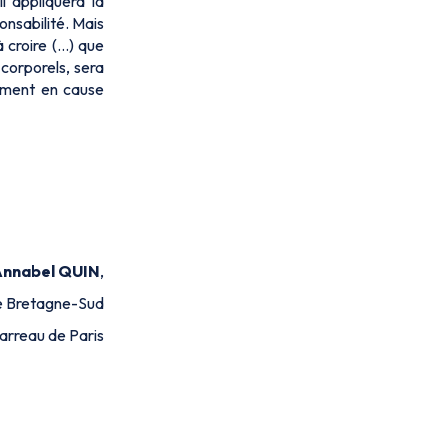
l appliquera la
onsabilité. Mais
à croire (…) que
 corporels, sera
lement en cause
Annabel QUIN
,
de Bretagne-Sud
arreau de Paris