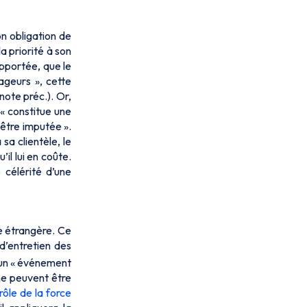
on obligation de
a priorité à son
apportée, que le
ageurs », cette
note préc.). Or,
 « constitue une
 être imputée ».
sa clientèle, le
’il lui en coûte.
 célérité d’une
se étrangère. Ce
 d’entretien des
’un « événement
ne peuvent être
rôle de la force