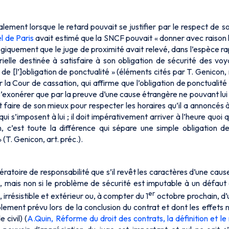
alement lorsque le retard pouvait se justifier par le respect de s
l de Paris
avait estimé que la SNCF pouvait « donner avec raison l
 logiquement que le juge de proximité avait relevé, dans l’espèce r
rielle destinée à satisfaire à son obligation de sécurité des voy
de [l’]obligation de ponctualité » (éléments cités par T. Genicon, 
 la Cour de cassation, qui affirme que l’obligation de ponctualité
t s’exonérer que par la preuve d’une cause étrangère ne pouvant lui
 faire de son mieux pour respecter les horaires qu’il a annoncés à 
i s’imposent à lui ; il doit impérativement arriver à l’heure quoi qu
c’est toute la différence qui sépare une simple obligation de
(T. Genicon, art. préc.).
ratoire de responsabilité que s’il revêt les caractères d’une cau
ls, mais non si le problème de sécurité est imputable à un défaut
er
 irrésistible et extérieur ou, à compter du 1
octobre prochain, d
lement prévu lors de la conclusion du contrat et dont les effets 
civil) (
A.Quin, Réforme du droit des contrats, la définition et le 