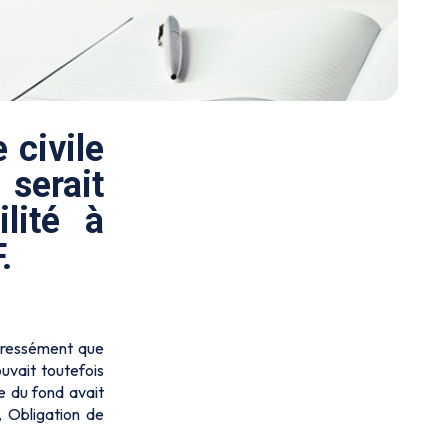
 civile
serait
lité à
.
pressément que
ouvait toutefois
ge du fond avait
, Obligation de