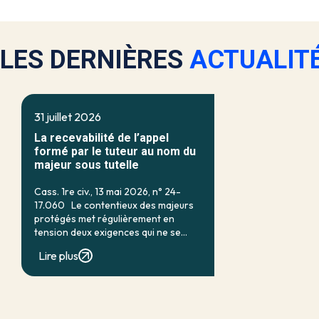
LES DERNIÈRES
ACTUALIT
31 juillet 2026
La recevabilité de l’appel
formé par le tuteur au nom du
majeur sous tutelle
Cass. 1re civ., 13 mai 2026, n° 24-
17.060 Le contentieux des majeurs
protégés met régulièrement en
tension deux exigences qui ne se
recouvrent qu’imparfaitement : d’un
Lire plus
côté, la nécessité d’assurer une
protection efficace de la personne
vulnérable ; de […]