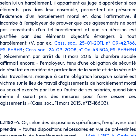
selon lui un harcèlement, il appartient au juge d'apprécier si ces
éléments, pris dans leur ensemble, permettent de présumer
l'existence d'un harcèlement moral et, dans l'affirmative, il
incombe à l'employeur de prouver que ces agissements ne sont
pas constitutifs d'un tel harcèlement et que sa décision est
justifiée par des éléments objectifs étrangers à tout
harcèlement. (V. par ex.
Cass. soc., 25-01-2011, n° 09-42.766,
FS-P+B+R
;
Cass. soc., 24-09-2008, n° 06-43.504, FS-P+B+R+
) Récemment, par arrêt du 11 mars 2015, la chambre sociale
affirmait encore:
« l’employeur, tenu d’une obligation de sécurité
de résultat en matière de protection de la santé et de la sécurité
des travailleurs, manque à cette obligation lorsqu’un salarié est
victime sur le lieu de travail d’agissements de harcèlement moral
ou sexuel exercés par l’un ou l’autre de ses salariés, quand bien
même il aurait pris des mesures pour faire cesser ces
agissements »
(Cass. soc., 11 mars 2015, n°13-18603).
L.1152-4.
Or, selon des dispositions spécifiques, l'employeur doit
prendre « t
outes dispositions nécessaires en vue de prévenir les
agissements de harcèlement moral
». (
Art. L.1152-4, Code d