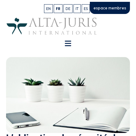
espace membres
EN
FR
DE
IT
ES