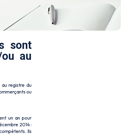
s sont
/ou au
 au registre du
t commerçants ou
ient un an pour
décembre 2014 :
compétents. Ils