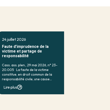
24 juillet 2026
Faute d’imprudence de la
victime et partage de
responsabilité
Cass. ass. plen., 29 mai 2026, n° 23-
20.005 La faute de la victime
constitue, en droit commun de la
responsabilité civile, une cause
classique d’exonération partielle.
Lire plus
Lorsqu’elle a contribué à la
réalisation du dommage, elle conduit
en principe à […]