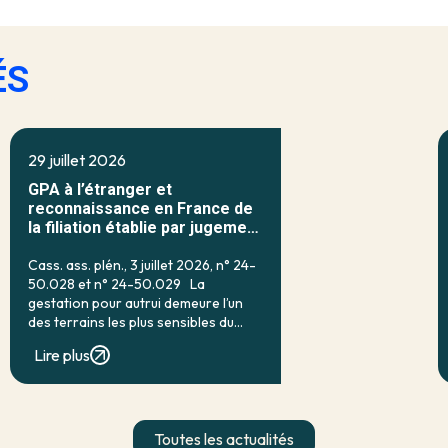
ÉS
29 juillet 2026
GPA à l’étranger et
reconnaissance en France de
la filiation établie par jugement
étranger
Cass. ass. plén., 3 juillet 2026, n° 24-
50.028 et n° 24-50.029 La
gestation pour autrui demeure l’un
des terrains les plus sensibles du
droit français de la filiation. Prohibée
Lire plus
en droit interne par l’article 16-7 du
code civil, qui […]
Toutes les actualités