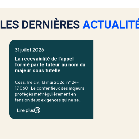
LES DERNIÈRES
ACTUALIT
31 juillet 2026
La recevabilité de l’appel
formé par le tuteur au nom du
majeur sous tutelle
Cass. 1re civ., 13 mai 2026, n° 24-
17.060 Le contentieux des majeurs
protégés met régulièrement en
tension deux exigences qui ne se
recouvrent qu’imparfaitement : d’un
Lire plus
côté, la nécessité d’assurer une
protection efficace de la personne
vulnérable ; de […]