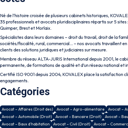
Né de l’histoire croisée de plusieurs cabinets historiques, KOVAL
35 professionnels et avocats pluridisciplinaires répartis sur 5 site
Quimper, Brest et Morlaix.
Spécialistes dans leurs domaines – droit du travail, droit de la famill
sociétés/fiscalité, rural, commercial… – nos avocats travaillent en 
clients des solutions juridiques et judiciaires sur mesure.
Membre du réseau ALTA-JURIS International depuis 2001, le cabine
permanente, de formations de qualité et d’un réseau national et i
Certifié ISO 9001 depuis 2004, KOVALEX place la satisfaction cl
engagements.
Catégories
Avocat – Affaires (Droit des)
Avocat – Agro-alimentaire
Avocat – A
Avocat – Automobile (Droit)
Avocat – Bancaire (Droit)
Avocat – Ba
Avocat – Baux d’habitation
Avocat – Civil (Droit)
Avocat – Commercia