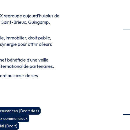
EX regroupe aujourd’hui plus de
s : Saint-Brieuc, Guingamp,
e, immobilier, droit public,
synergie pour offrir à leurs
t bénéficie d’une veille
nternational de partenaires.
ient au cœur de ses
ssurances (Droit des)
ux commerciaux
l (Droit)