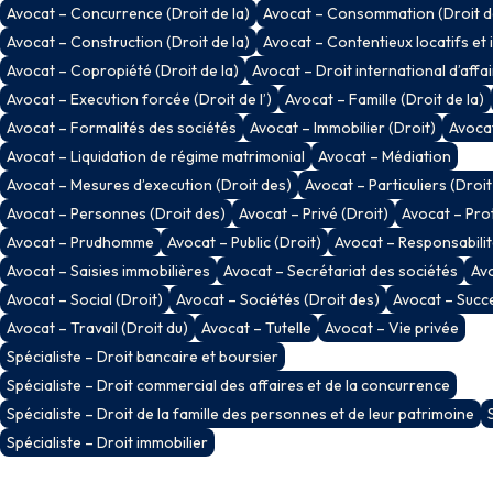
Avocat – Concurrence (Droit de la)
Avocat – Consommation (Droit de
Avocat – Construction (Droit de la)
Avocat – Contentieux locatifs et 
Avocat – Copropiété (Droit de la)
Avocat – Droit international d’affa
Avocat – Execution forcée (Droit de l’)
Avocat – Famille (Droit de la)
Avocat – Formalités des sociétés
Avocat – Immobilier (Droit)
Avocat
Avocat – Liquidation de régime matrimonial
Avocat – Médiation
Avocat – Mesures d’execution (Droit des)
Avocat – Particuliers (Droit
Avocat – Personnes (Droit des)
Avocat – Privé (Droit)
Avocat – Prot
Avocat – Prudhomme
Avocat – Public (Droit)
Avocat – Responsabilité
Avocat – Saisies immobilières
Avocat – Secrétariat des sociétés
Avo
Avocat – Social (Droit)
Avocat – Sociétés (Droit des)
Avocat – Succe
Avocat – Travail (Droit du)
Avocat – Tutelle
Avocat – Vie privée
Spécialiste – Droit bancaire et boursier
Spécialiste – Droit commercial des affaires et de la concurrence
Spécialiste – Droit de la famille des personnes et de leur patrimoine
Spécialiste – Droit immobilier