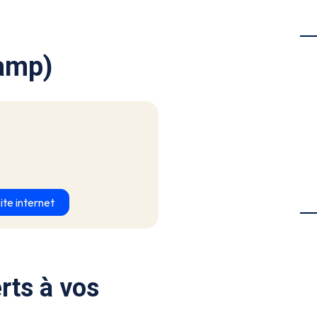
amp)
ite internet
rts à vos