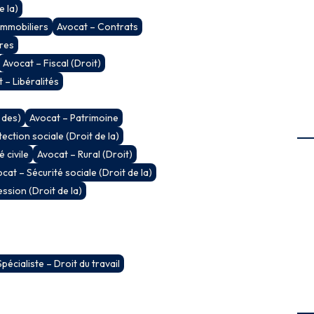
 la)
immobiliers
Avocat – Contrats
ires
Avocat – Fiscal (Droit)
 – Libéralités
 des)
Avocat – Patrimoine
ection sociale (Droit de la)
 civile
Avocat – Rural (Droit)
cat – Sécurité sociale (Droit de la)
ssion (Droit de la)
Spécialiste – Droit du travail