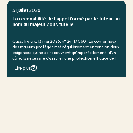
31 juillet 2026
La recevabilité de l’appel formé par le tuteur au
nom du majeur sous tutelle
Cass. 1re civ., 13 mai 2026, n° 24-17.060 Le contentieux
des majeurs protégés met régulièrement en tension deux
exigences qui ne se recouvrent qu’imparfaitement : d’un
côté, la nécessité d’assurer une protection efficace de la
personne vulnérable ; de […]
Lire plus