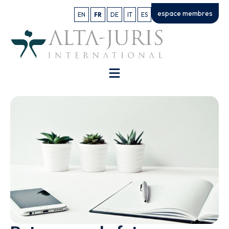
espace membres
EN
FR
DE
IT
ES