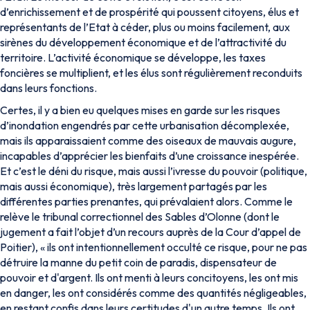
d’enrichissement et de prospérité qui poussent citoyens, élus et
représentants de l’Etat à céder, plus ou moins facilement, aux
sirènes du développement économique et de l’attractivité du
territoire. L’activité économique se développe, les taxes
foncières se multiplient, et les élus sont régulièrement reconduits
dans leurs fonctions.
Certes, il y a bien eu quelques mises en garde sur les risques
d’inondation engendrés par cette urbanisation décomplexée,
mais ils apparaissaient comme des oiseaux de mauvais augure,
incapables d’apprécier les bienfaits d’une croissance inespérée.
Et c’est le déni du risque, mais aussi l’ivresse du pouvoir (politique,
mais aussi économique), très largement partagés par les
différentes parties prenantes, qui prévalaient alors.
Comme le
relève le tribunal correctionnel des Sables d’Olonne (dont le
jugement a fait l’objet d’un recours auprès de la Cour d’appel de
Poitier), « ils ont intentionnellement occulté ce risque, pour ne pas
détruire la manne du petit coin de paradis, dispensateur de
pouvoir et d'argent. Ils ont menti à leurs concitoyens, les ont mis
en danger, les ont considérés comme des quantités négligeables,
en restant confis dans leurs certitudes d'un autre temps. Ils ont