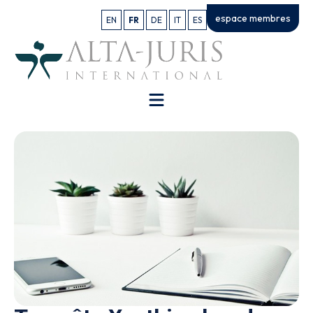
espace membres
EN
FR
DE
IT
ES